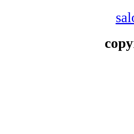
sal
copy