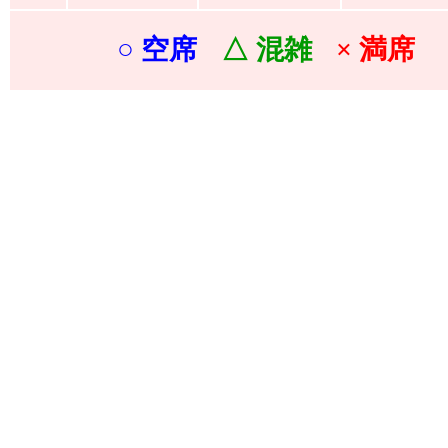
○ 空席
△ 混雑
× 満席