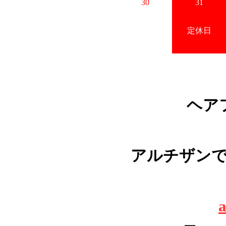
30
31
定休日
ヘア
アルチザン
a