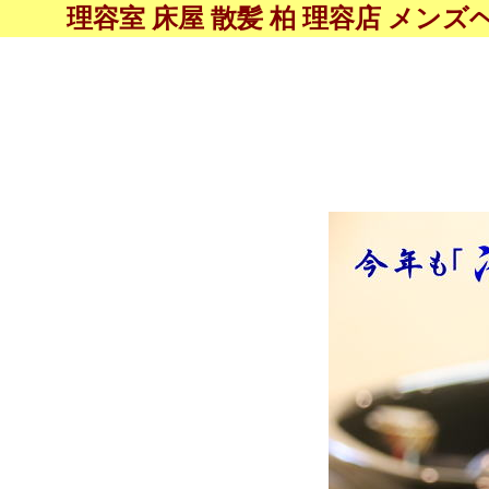
理容室 床屋 散髪 柏 理容店 メ