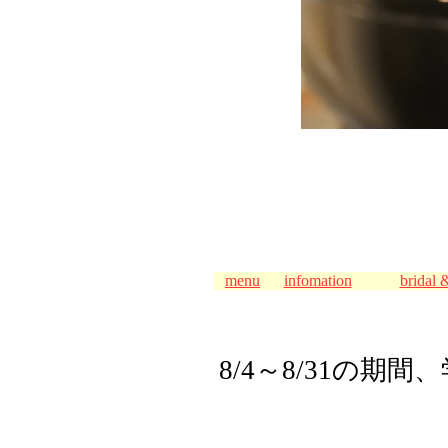
menu
infomation
bridal 
8/4～8/31の