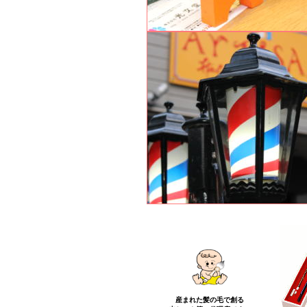
柏 柏の葉 南柏 北柏
産まれた髪の毛で創る